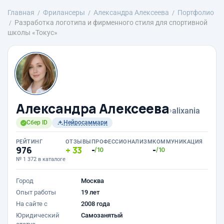
Главная
Фрилансеры
Александра Алексеева
Портфолио
Разработка логотипа и фирменного стиля для спортивной
школы «Токус»
Александра Алексеева
›
alixania
Сбер ID
Нейросаммари
РЕЙТИНГ
ОТЗЫВЫ
ПРОФЕССИОНАЛИЗМ
КОММУНИКАЦИЯ
976
33
-
-
/10
/10
№ 1 372 в каталоге
Город
Москва
Опыт работы
19 лет
На сайте с
2008 года
Юридический
Самозанятый