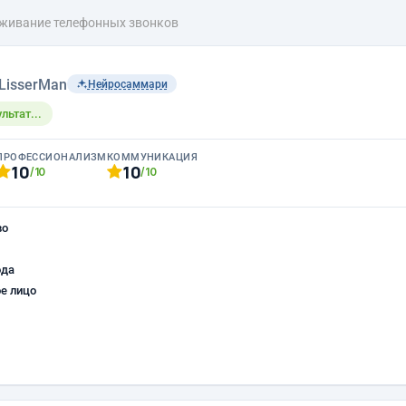
живание телефонных звонков
LisserMan
Нейросаммари
льтат...
ПРОФЕССИОНАЛИЗМ
КОММУНИКАЦИЯ
10
10
/10
/10
во
ода
е лицо