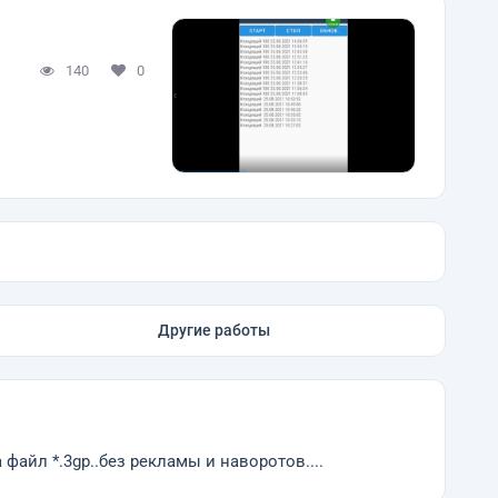
140
0
Другие работы
файл *.3gp..без рекламы и наворотов....