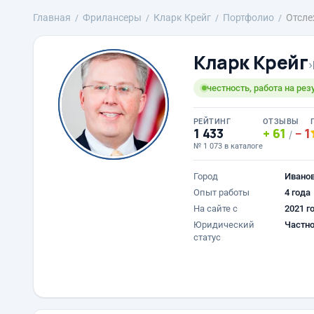
Главная
Фрилансеры
Кларк Крейг
Портфолио
Отсле
Кларк Крейг
›
честность, работа на резу
РЕЙТИНГ
ОТЗЫВЫ
1 433
61
1
/
№ 1 073 в каталоге
Город
Ивано
Опыт работы
4 года
На сайте с
2021 г
Юридический
Частно
статус