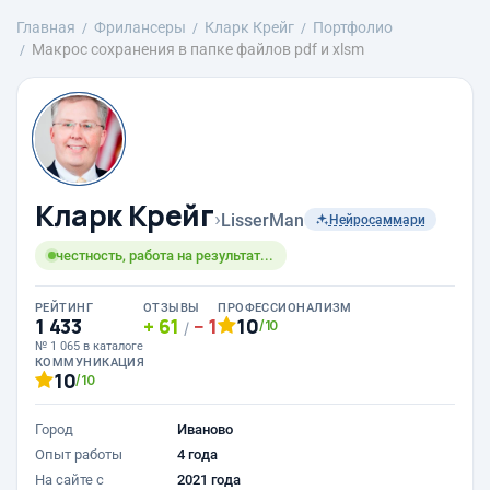
Главная
Фрилансеры
Кларк Крейг
Портфолио
Макрос сохранения в папке файлов pdf и xlsm
Кларк Крейг
›
LisserMan
Нейросаммари
честность, работа на результат...
РЕЙТИНГ
ОТЗЫВЫ
ПРОФЕССИОНАЛИЗМ
1 433
61
1
10
/10
/
№ 1 065 в каталоге
КОММУНИКАЦИЯ
10
/10
Город
Иваново
Опыт работы
4 года
На сайте с
2021 года