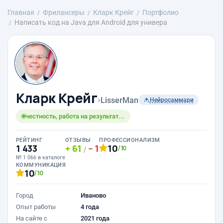
Главная
Фрилансеры
Кларк Крейг
Портфолио
Написать код на Java для Android для универа
Кларк Крейг
›
LisserMan
Нейросаммари
честность, работа на результат...
РЕЙТИНГ
ОТЗЫВЫ
ПРОФЕССИОНАЛИЗМ
1 433
61
1
10
/10
/
№ 1 066 в каталоге
КОММУНИКАЦИЯ
10
/10
Город
Иваново
Опыт работы
4 года
На сайте с
2021 года