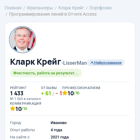
Главная
Фрилансеры
Кларк Крейг
Портфолио
Программирование линий в Отчете Access
Кларк Крейг
›
LisserMan
Нейросаммари
честность, работа на результат...
РЕЙТИНГ
ОТЗЫВЫ
ПРОФЕССИОНАЛИЗМ
1 433
61
1
10
/10
/
№ 1 065 в каталоге
КОММУНИКАЦИЯ
10
/10
Город
Иваново
Опыт работы
4 года
На сайте с
2021 года