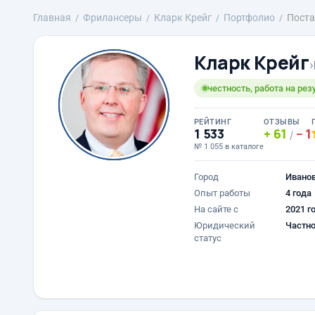
Главная
Фрилансеры
Кларк Крейг
Портфолио
Поста
Кларк Крейг
›
честность, работа на резу
РЕЙТИНГ
ОТЗЫВЫ
1 533
61
1
/
№ 1 055 в каталоге
Город
Ивано
Опыт работы
4 года
На сайте с
2021 г
Юридический
Частно
статус