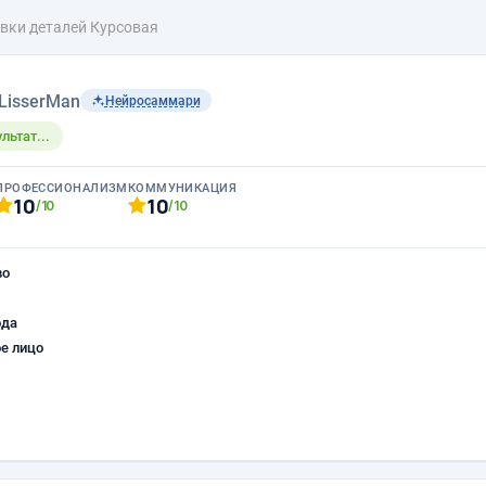
вки деталей Курсовая
LisserMan
Нейросаммари
льтат...
ПРОФЕССИОНАЛИЗМ
КОММУНИКАЦИЯ
10
10
/10
/10
во
ода
е лицо