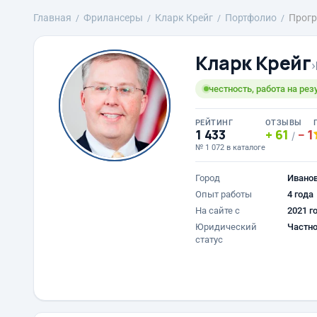
Главная
Фрилансеры
Кларк Крейг
Портфолио
Прогр
Кларк Крейг
›
честность, работа на резу
РЕЙТИНГ
ОТЗЫВЫ
1 433
61
1
/
№ 1 072 в каталоге
Город
Ивано
Опыт работы
4 года
На сайте с
2021 г
Юридический
Частно
статус