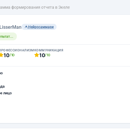
амма формирования отчета в Экеле
LisserMan
Нейросаммари
льтат...
ПРОФЕССИОНАЛИЗМ
КОММУНИКАЦИЯ
10
10
/10
/10
во
ода
е лицо