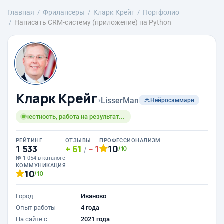
Главная
Фрилансеры
Кларк Крейг
Портфолио
Написать CRM-систему (приложение) на Python
Кларк Крейг
›
LisserMan
Нейросаммари
честность, работа на результат...
РЕЙТИНГ
ОТЗЫВЫ
ПРОФЕССИОНАЛИЗМ
1 533
61
1
10
/10
/
№ 1 054 в каталоге
КОММУНИКАЦИЯ
10
/10
Город
Иваново
Опыт работы
4 года
На сайте с
2021 года