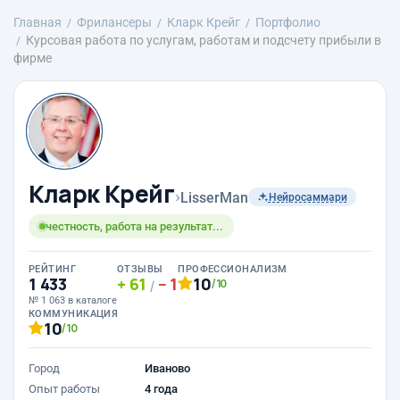
Главная
Фрилансеры
Кларк Крейг
Портфолио
Курсовая работа по услугам, работам и подсчету прибыли в
фирме
Кларк Крейг
›
LisserMan
Нейросаммари
честность, работа на результат...
РЕЙТИНГ
ОТЗЫВЫ
ПРОФЕССИОНАЛИЗМ
1 433
61
1
10
/10
/
№ 1 063 в каталоге
КОММУНИКАЦИЯ
10
/10
Город
Иваново
Опыт работы
4 года