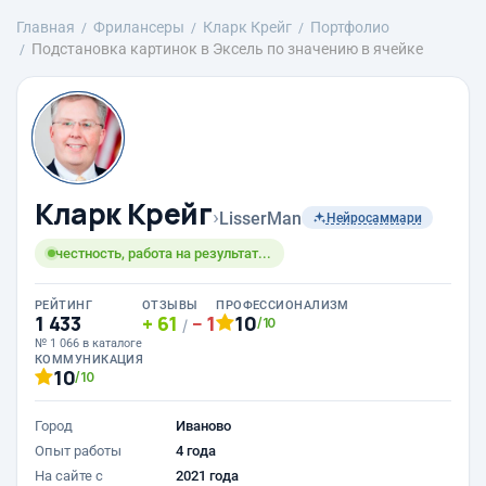
Главная
Фрилансеры
Кларк Крейг
Портфолио
Подстановка картинок в Эксель по значению в ячейке
Кларк Крейг
›
LisserMan
Нейросаммари
честность, работа на результат...
РЕЙТИНГ
ОТЗЫВЫ
ПРОФЕССИОНАЛИЗМ
1 433
61
1
10
/10
/
№ 1 066 в каталоге
КОММУНИКАЦИЯ
10
/10
Город
Иваново
Опыт работы
4 года
На сайте с
2021 года