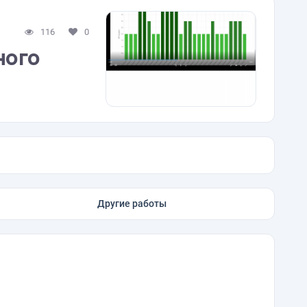
116
0
ного
Другие работы