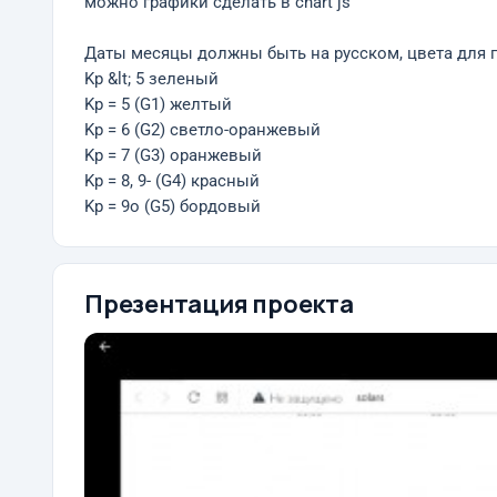
можно графики сделать в chart js
Даты месяцы должны быть на русском, цвета для 
Kp &lt; 5 зеленый
Kp = 5 (G1) желтый
Kp = 6 (G2) светло-оранжевый
Kp = 7 (G3) оранжевый
Kp = 8, 9- (G4) красный
Kp = 9o (G5) бордовый
Презентация проекта