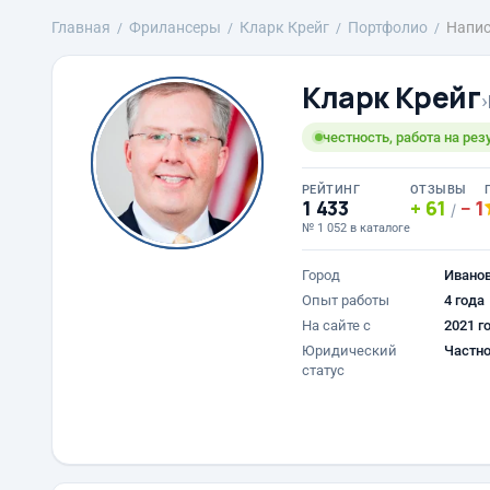
Главная
Фрилансеры
Кларк Крейг
Портфолио
Напис
Кларк Крейг
›
честность, работа на резу
РЕЙТИНГ
ОТЗЫВЫ
1 433
61
1
/
№ 1 052 в каталоге
Город
Ивано
Опыт работы
4 года
На сайте с
2021 г
Юридический
Частно
статус