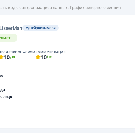
ать код с синхронизацией данных. График северного сияния
LisserMan
Нейросаммари
льтат...
ПРОФЕССИОНАЛИЗМ
КОММУНИКАЦИЯ
10
10
/10
/10
во
ода
е лицо