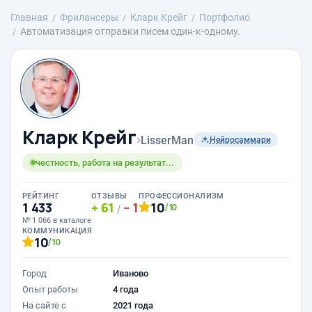
Главная
Фрилансеры
Кларк Крейг
Портфолио
Автоматизация отправки писем один-к-одному.
Кларк Крейг
›
LisserMan
Нейросаммари
честность, работа на результат...
РЕЙТИНГ
ОТЗЫВЫ
ПРОФЕССИОНАЛИЗМ
1 433
61
1
10
/10
/
№ 1 066 в каталоге
КОММУНИКАЦИЯ
10
/10
Город
Иваново
Опыт работы
4 года
На сайте с
2021 года