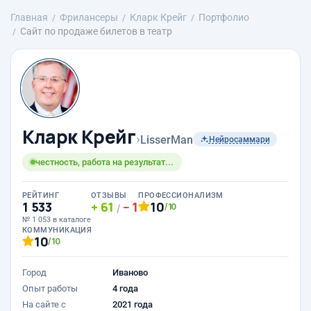
Главная
Фрилансеры
Кларк Крейг
Портфолио
Сайт по продаже билетов в театр
Кларк Крейг
›
LisserMan
Нейросаммари
честность, работа на результат...
РЕЙТИНГ
ОТЗЫВЫ
ПРОФЕССИОНАЛИЗМ
1 533
61
1
10
/10
/
№ 1 053 в каталоге
КОММУНИКАЦИЯ
10
/10
Город
Иваново
Опыт работы
4 года
На сайте с
2021 года