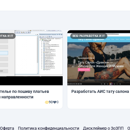
ТКА И IT
ВЕБ-РАЗРАБОТКА И IT
телье по пошиву платьев
Разработать АИС тату салона
 направленности
90
0
Оферта
Политика конфиденциальности
Дисклеймер о ЗоЗПП
О