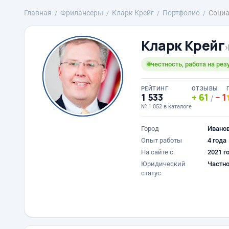
Главная
Фрилансеры
Кларк Крейг
Портфолио
Социа
Кларк Крейг
›
честность, работа на резу
РЕЙТИНГ
ОТЗЫВЫ
1 533
61
1
/
№ 1 052 в каталоге
Город
Ивано
Опыт работы
4 года
На сайте с
2021 г
Юридический
Частно
статус