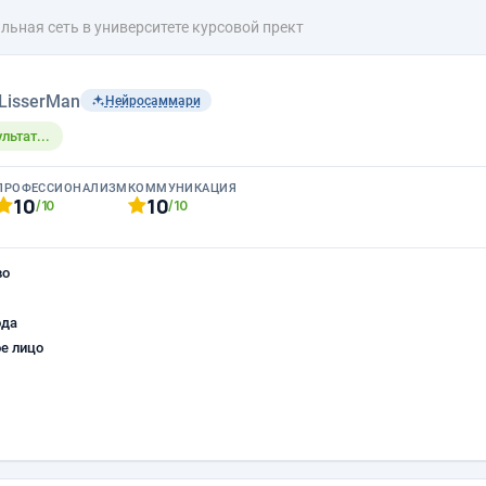
льная сеть в университете курсовой прект
LisserMan
Нейросаммари
льтат...
ПРОФЕССИОНАЛИЗМ
КОММУНИКАЦИЯ
10
10
/10
/10
во
ода
е лицо