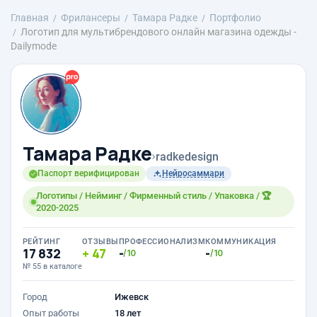
Главная
Фрилансеры
Тамара Радке
Портфолио
Логотип для мультибрендового онлайн магазина одежды -
Dailymode
Тамара Радке
›
radkedesign
Паспорт верифицирован
Нейросаммари
Логотипы / Нейминг / Фирменный стиль / Упаковка / 🏆
2020-2025
РЕЙТИНГ
ОТЗЫВЫ
ПРОФЕССИОНАЛИЗМ
КОММУНИКАЦИЯ
17 832
47
-
-
/10
/10
№ 55 в каталоге
Город
Ижевск
Опыт работы
18 лет