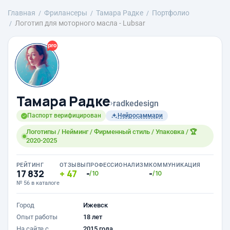
Главная
Фрилансеры
Тамара Радке
Портфолио
Логотип для моторного масла - Lubsar
Тамара Радке
›
radkedesign
Паспорт верифицирован
Нейросаммари
Логотипы / Нейминг / Фирменный стиль / Упаковка / 🏆
2020-2025
РЕЙТИНГ
ОТЗЫВЫ
ПРОФЕССИОНАЛИЗМ
КОММУНИКАЦИЯ
17 832
47
-
-
/10
/10
№ 56 в каталоге
Город
Ижевск
Опыт работы
18 лет
На сайте с
2015 года