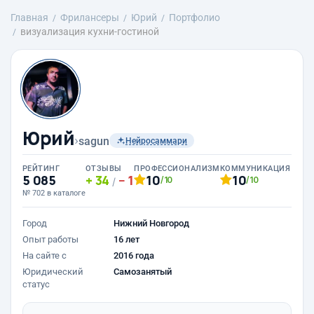
Главная
Фрилансеры
Юрий
Портфолио
визуализация кухни-гостиной
Юрий
›
sagun
Нейросаммари
РЕЙТИНГ
ОТЗЫВЫ
ПРОФЕССИОНАЛИЗМ
КОММУНИКАЦИЯ
5 085
34
1
10
10
/10
/10
/
№ 702 в каталоге
Город
Нижний Новгород
Опыт работы
16 лет
На сайте с
2016 года
Юридический
Самозанятый
статус