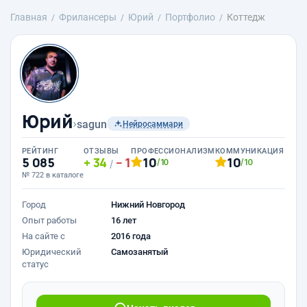
Главная
Фрилансеры
Юрий
Портфолио
Коттедж
Юрий
›
sagun
Нейросаммари
РЕЙТИНГ
ОТЗЫВЫ
ПРОФЕССИОНАЛИЗМ
КОММУНИКАЦИЯ
5 085
34
1
10
10
/10
/10
/
№ 722 в каталоге
Город
Нижний Новгород
Опыт работы
16 лет
На сайте с
2016 года
Юридический
Самозанятый
статус