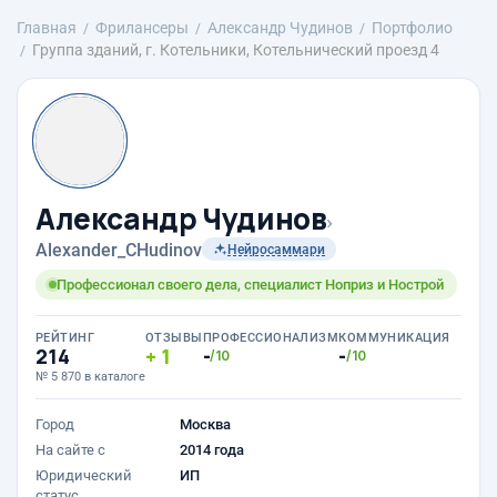
Главная
Фрилансеры
Александр Чудинов
Портфолио
Группа зданий, г. Котельники, Котельнический проезд 4
Александр Чудинов
›
Alexander_CHudinov
Нейросаммари
Профессионал своего дела, специалист Ноприз и Нострой
РЕЙТИНГ
ОТЗЫВЫ
ПРОФЕССИОНАЛИЗМ
КОММУНИКАЦИЯ
214
1
-
-
/10
/10
№ 5 870 в каталоге
Город
Москва
На сайте с
2014 года
Юридический
ИП
статус