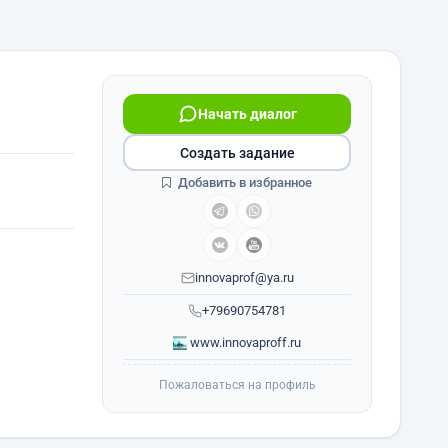
Начать диалог
Создать задание
Добавить в избранное
innovaprof@ya.ru
+79690754781
www.innovaproff.ru
Пожаловаться на профиль