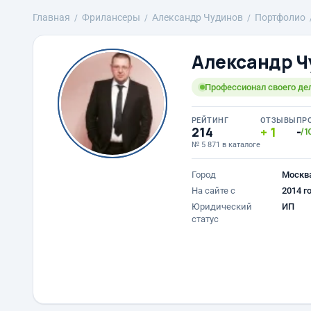
Главная
Фрилансеры
Александр Чудинов
Портфолио
Александр Ч
Профессионал своего дел
РЕЙТИНГ
ОТЗЫВЫ
ПР
214
1
-
/1
№ 5 871 в каталоге
Город
Москв
На сайте с
2014 г
Юридический
ИП
статус