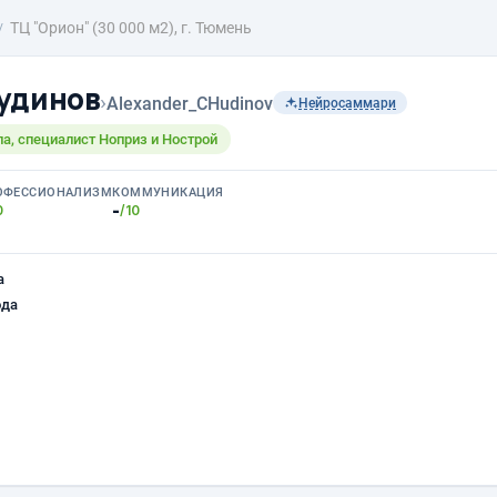
ТЦ "Орион" (30 000 м2), г. Тюмень
удинов
›
Alexander_CHudinov
Нейросаммари
а, специалист Ноприз и Нострой
ОФЕССИОНАЛИЗМ
КОММУНИКАЦИЯ
-
0
/10
а
ода