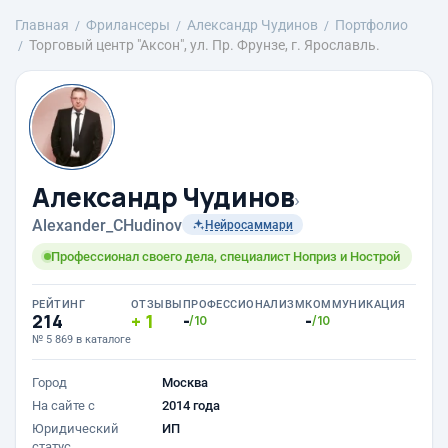
Главная
Фрилансеры
Александр Чудинов
Портфолио
Торговый центр "Аксон", ул. Пр. Фрунзе, г. Ярославль.
Александр Чудинов
›
Alexander_CHudinov
Нейросаммари
Профессионал своего дела, специалист Ноприз и Нострой
РЕЙТИНГ
ОТЗЫВЫ
ПРОФЕССИОНАЛИЗМ
КОММУНИКАЦИЯ
214
1
-
-
/10
/10
№ 5 869 в каталоге
Город
Москва
На сайте с
2014 года
Юридический
ИП
статус