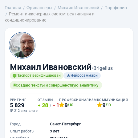
Главная
Фрилансеры
Михаил Ивановский
Портфолио
Ремонт инженерных систем: вентиляция и
кондиционирование
Михаил Ивановский
›
Brigellus
Паспорт верифицирован
Нейросаммари
Создаю тексты и совершенствую аналитику
РЕЙТИНГ
ОТЗЫВЫ
ПРОФЕССИОНАЛИЗМ
КОММУНИКАЦИЯ
5 829
28
1
9
9
/10
/10
/
№ 212 в каталоге
Город
Санкт-Петербург
Опыт работы
9 лет