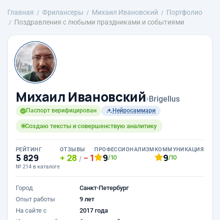
Главная
Фрилансеры
Михаил Ивановский
Портфолио
Поздравления с любыми праздниками и событиями
Михаил Ивановский
›
Brigellus
Паспорт верифицирован
Нейросаммари
Создаю тексты и совершенствую аналитику
РЕЙТИНГ
ОТЗЫВЫ
ПРОФЕССИОНАЛИЗМ
КОММУНИКАЦИЯ
5 829
28
1
9
9
/10
/10
/
№ 214 в каталоге
Город
Санкт-Петербург
Опыт работы
9 лет
На сайте с
2017 года