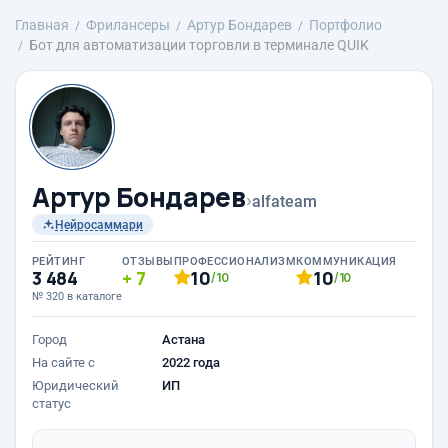
Главная
Фрилансеры
Артур Бондарев
Портфолио
Бот для автоматизации торговли в терминале QUIK
Артур Бондарев
›
alfateam
Нейросаммари
РЕЙТИНГ
ОТЗЫВЫ
ПРОФЕССИОНАЛИЗМ
КОММУНИКАЦИЯ
3 484
7
10
10
/10
/10
№ 320 в каталоге
Город
Астана
На сайте с
2022 года
Юридический
ИП
статус