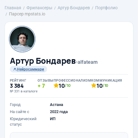
Главная
Фрилансеры
Артур Бондарев
Портфолио
Парсер mpstats.io
Артур Бондарев
›
alfateam
Нейросаммари
РЕЙТИНГ
ОТЗЫВЫ
ПРОФЕССИОНАЛИЗМ
КОММУНИКАЦИЯ
3 384
7
10
10
/10
/10
№ 331 в каталоге
Город
Астана
На сайте с
2022 года
Юридический
ИП
статус