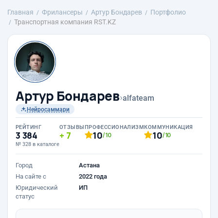
Главная
Фрилансеры
Артур Бондарев
Портфолио
Транспортная компания RST.KZ
Артур Бондарев
›
alfateam
Нейросаммари
РЕЙТИНГ
ОТЗЫВЫ
ПРОФЕССИОНАЛИЗМ
КОММУНИКАЦИЯ
3 384
7
10
10
/10
/10
№ 328 в каталоге
Город
Астана
На сайте с
2022 года
Юридический
ИП
статус