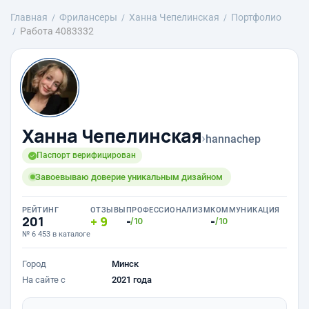
Главная
Фрилансеры
Ханна Чепелинская
Портфолио
Работа 4083332
Ханна Чепелинская
›
hannachep
Паспорт верифицирован
Завоевываю доверие уникальным дизайном
РЕЙТИНГ
ОТЗЫВЫ
ПРОФЕССИОНАЛИЗМ
КОММУНИКАЦИЯ
201
9
-
-
/10
/10
№ 6 453 в каталоге
Город
Минск
На сайте с
2021 года