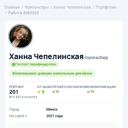
Главная
Фрилансеры
Ханна Чепелинская
Портфолио
Работа 4083333
Ханна Чепелинская
›
hannachep
Паспорт верифицирован
Завоевываю доверие уникальным дизайном
РЕЙТИНГ
ОТЗЫВЫ
ПРОФЕССИОНАЛИЗМ
КОММУНИКАЦИЯ
201
9
-
-
/10
/10
№ 6 452 в каталоге
Город
Минск
На сайте с
2021 года