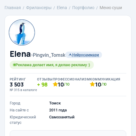
Главная
Фрилансеры
Elena
Портфолио
Меню суши
Elena
›
Pingvin_Tomsk
Нейросаммари
Реклама делает имя, я делаю рекламу :)
РЕЙТИНГ
ОТЗЫВЫ
ПРОФЕССИОНАЛИЗМ
КОММУНИКАЦИЯ
3 503
98
10
10
/10
/10
№ 315 в каталоге
Город
Томск
На сайте с
2011 года
Юридический
Самозанятый
статус