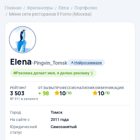
Главная
Фрилансеры
Elena
Портфолио
Меню сети ресторанов Il Forno (Москва)
Elena
›
Pingvin_Tomsk
Нейросаммари
Реклама делает имя, я делаю рекламу :)
РЕЙТИНГ
ОТЗЫВЫ
ПРОФЕССИОНАЛИЗМ
КОММУНИКАЦИЯ
3 503
98
10
10
/10
/10
№ 311 в каталоге
Город
Томск
На сайте с
2011 года
Юридический
Самозанятый
статус