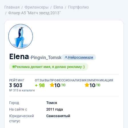
Главная
Фрилансеры
Elena
Портфолио
Флаер А5 "Матч звезд 2013"
Elena
›
Pingvin_Tomsk
Нейросаммари
Реклама делает имя, я делаю рекламу :)
РЕЙТИНГ
ОТЗЫВЫ
ПРОФЕССИОНАЛИЗМ
КОММУНИКАЦИЯ
3 503
98
10
10
/10
/10
№ 315 в каталоге
Город
Томск
На сайте с
2011 года
Юридический
Самозанятый
статус