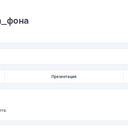
а_фона
Презентация
ета.