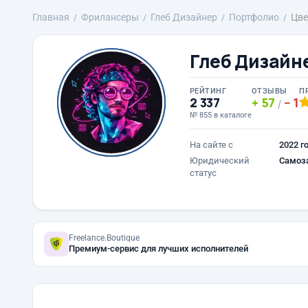
Главная
Фрилансеры
Глеб Дизайнер
Портфолио
Цве
Глеб Дизайн
РЕЙТИНГ
ОТЗЫВЫ
П
2 337
57
1
/
№ 855 в каталоге
На сайте с
2022 г
Юридический
Самоз
статус
Freelance.Boutique
Премиум-сервис для лучших исполнителей