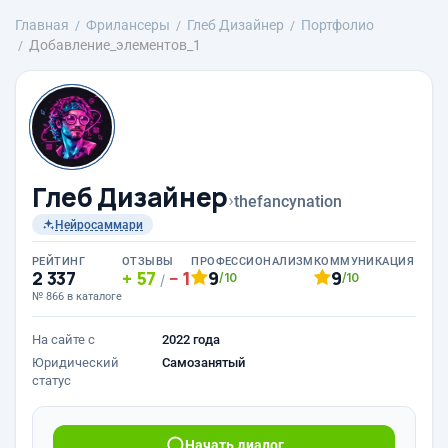
Главная
Фрилансеры
Глеб Дизайнер
Портфолио
Добавление_элементов_1
Глеб Дизайнер
›
thefancynation
Нейросаммари
РЕЙТИНГ
ОТЗЫВЫ
ПРОФЕССИОНАЛИЗМ
КОММУНИКАЦИЯ
2 337
57
1
9
9
/10
/10
/
№ 866 в каталоге
На сайте с
2022 года
Юридический
Самозанятый
статус
Начать диалог