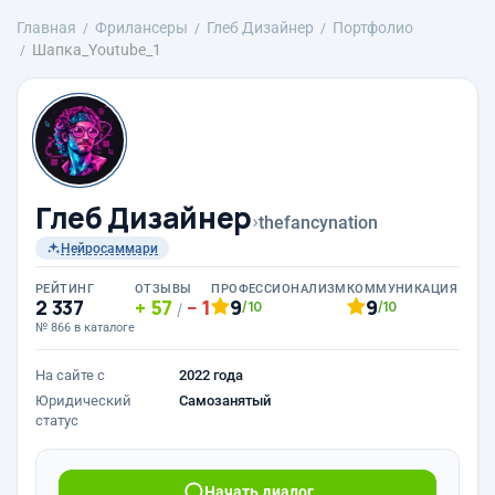
Главная
Фрилансеры
Глеб Дизайнер
Портфолио
Шапка_Youtube_1
Глеб Дизайнер
›
thefancynation
Нейросаммари
РЕЙТИНГ
ОТЗЫВЫ
ПРОФЕССИОНАЛИЗМ
КОММУНИКАЦИЯ
2 337
57
1
9
9
/10
/10
/
№ 866 в каталоге
На сайте с
2022 года
Юридический
Самозанятый
статус
Начать диалог