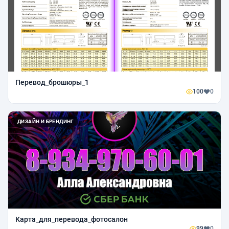
Перевод_брошюры_1
100
0
ДИЗАЙН И БРЕНДИНГ
Карта_для_перевода_фотосалон
99
0