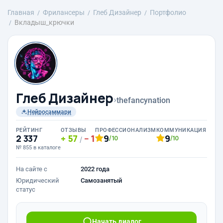
Главная
Фрилансеры
Глеб Дизайнер
Портфолио
Вкладыш_крючки
Глеб Дизайнер
›
thefancynation
Нейросаммари
РЕЙТИНГ
ОТЗЫВЫ
ПРОФЕССИОНАЛИЗМ
КОММУНИКАЦИЯ
2 337
57
1
9
9
/10
/10
/
№ 855 в каталоге
На сайте с
2022 года
Юридический
Самозанятый
статус
Начать диалог