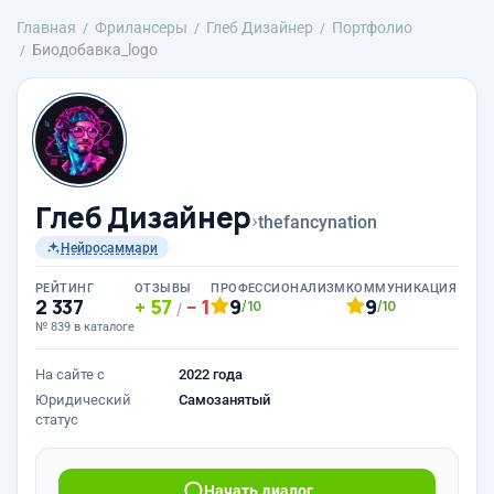
Главная
Фрилансеры
Глеб Дизайнер
Портфолио
Биодобавка_logo
Глеб Дизайнер
›
thefancynation
Нейросаммари
РЕЙТИНГ
ОТЗЫВЫ
ПРОФЕССИОНАЛИЗМ
КОММУНИКАЦИЯ
2 337
57
1
9
9
/10
/10
/
№ 839 в каталоге
На сайте с
2022 года
Юридический
Самозанятый
статус
Начать диалог