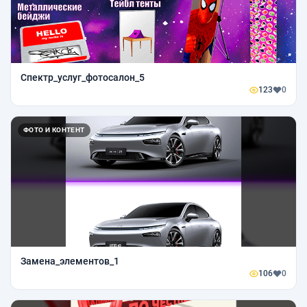
Спектр_услуг_фотосалон_5
123
0
ФОТО И КОНТЕНТ
Замена_элементов_1
106
0