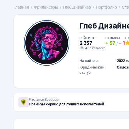
Главная
Фрилансеры
Глеб Дизайнер
Портфолио
Спе
Глеб Дизайн
РЕЙТИНГ
ОТЗЫВЫ
П
2 337
57
1
/
№ 847 в каталоге
На сайте с
2022 г
Юридический
Самоз
статус
Freelance.Boutique
Премиум-сервис для лучших исполнителей