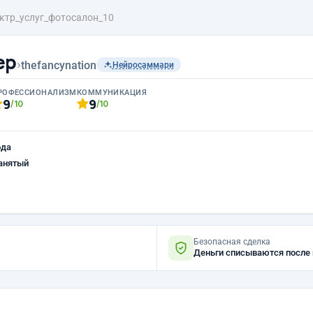
ктр_услуг_фотосалон_10
ер
›
thefancynation
Нейросаммари
РОФЕССИОНАЛИЗМ
КОММУНИКАЦИЯ
9
9
/10
/10
ода
анятый
Безопасная сделка
Деньги списываются после