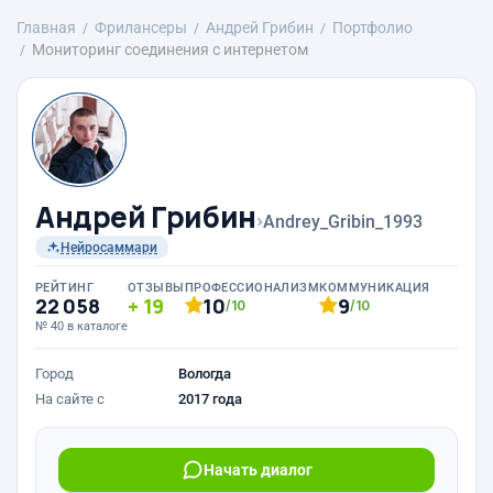
Главная
Фрилансеры
Андрей Грибин
Портфолио
Мониторинг соединения с интернетом
Андрей Грибин
›
Andrey_Gribin_1993
Нейросаммари
РЕЙТИНГ
ОТЗЫВЫ
ПРОФЕССИОНАЛИЗМ
КОММУНИКАЦИЯ
22 058
19
10
9
/10
/10
№ 40 в каталоге
Город
Вологда
На сайте с
2017 года
Начать диалог