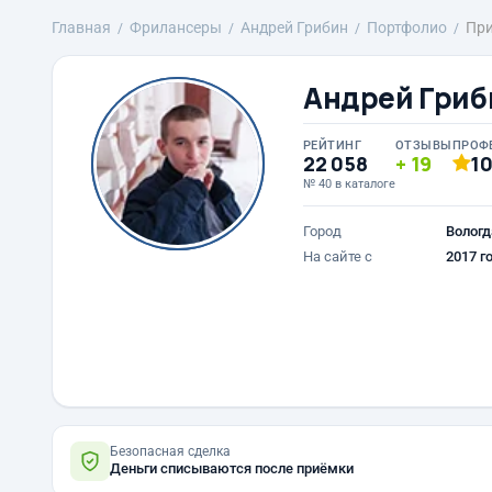
Главная
Фрилансеры
Андрей Грибин
Портфолио
При
Андрей Гриб
РЕЙТИНГ
ОТЗЫВЫ
ПРОФ
22 058
19
1
№ 40 в каталоге
Город
Вологд
На сайте с
2017 г
Безопасная сделка
Деньги списываются после приёмки