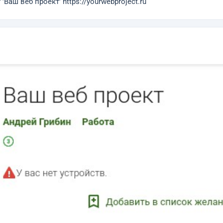
аш веб проект' https://yourwebproject.ru