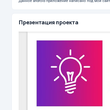
Данное android приложение написано под мой сайт 'В
Презентация проекта