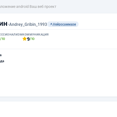
ложение android Ваш веб проект
ин
›
Andrey_Gribin_1993
Нейросаммари
ЕССИОНАЛИЗМ
КОММУНИКАЦИЯ
0
9
/10
/10
а
ода