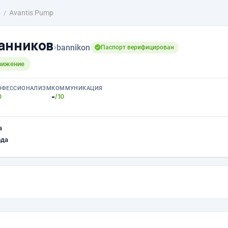
о
Avantis Pump
анников
›
bannikon
Паспорт верифицирован
вижение
ОФЕССИОНАЛИЗМ
КОММУНИКАЦИЯ
-
0
/10
а
ода