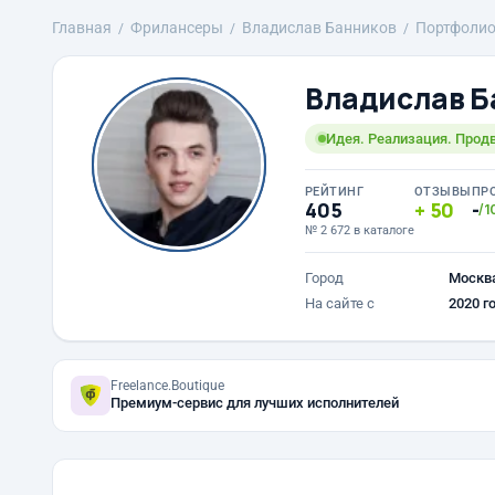
Главная
Фрилансеры
Владислав Банников
Портфоли
Владислав Б
Идея. Реализация. Прод
РЕЙТИНГ
ОТЗЫВЫ
ПР
405
50
-
/1
№ 2 672 в каталоге
Город
Москв
На сайте с
2020 г
Freelance.Boutique
Премиум-сервис для лучших исполнителей