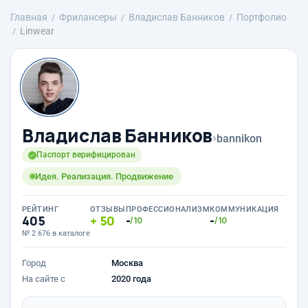
Главная
Фрилансеры
Владислав Банников
Портфолио
Linwear
Владислав Банников
›
bannikon
Паспорт верифицирован
Идея. Реализация. Продвижение
РЕЙТИНГ
ОТЗЫВЫ
ПРОФЕССИОНАЛИЗМ
КОММУНИКАЦИЯ
405
50
-
-
/10
/10
№ 2 676 в каталоге
Город
Москва
На сайте с
2020 года