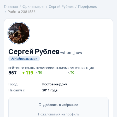
Главная
Фрилансеры
Сергей Рублев
Портфолио
Работа 2381586
Сергей Рублев
›
whom_how
Нейросаммари
РЕЙТИНГ
ОТЗЫВЫ
ПРОФЕССИОНАЛИЗМ
КОММУНИКАЦИЯ
867
119
-
-
/10
/10
Город
Ростов-на-Дону
На сайте с
2011 года
Добавить в избранное
Пожаловаться на профиль