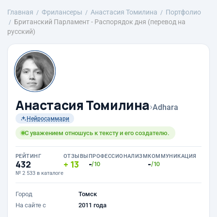
Главная
Фрилансеры
Анастасия Томилина
Портфолио
Британский Парламент - Распорядок дня (перевод на
русский)
Анастасия Томилина
›
Adhara
Нейросаммари
С уважением отношусь к тексту и его создателю.
РЕЙТИНГ
ОТЗЫВЫ
ПРОФЕССИОНАЛИЗМ
КОММУНИКАЦИЯ
432
13
-
-
/10
/10
№ 2 533 в каталоге
Город
Томск
На сайте с
2011 года