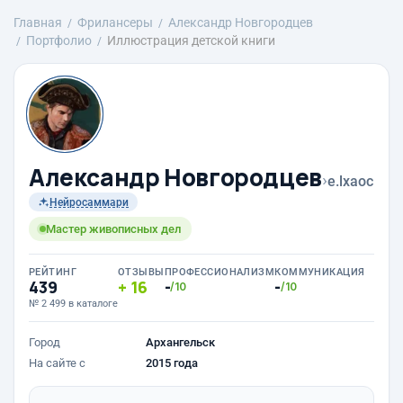
Главная
Фрилансеры
Александр Новгородцев
Портфолио
Иллюстрация детской книги
Александр Новгородцев
›
e.lxaoc
Нейросаммари
Мастер живописных дел
РЕЙТИНГ
ОТЗЫВЫ
ПРОФЕССИОНАЛИЗМ
КОММУНИКАЦИЯ
439
16
-
-
/10
/10
№ 2 499 в каталоге
Город
Архангельск
На сайте с
2015 года