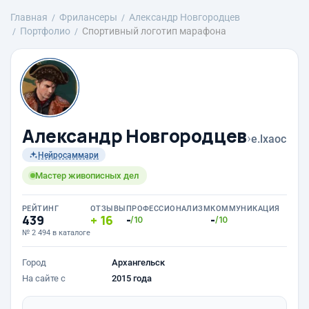
Главная
Фрилансеры
Александр Новгородцев
Портфолио
Спортивный логотип марафона
Александр Новгородцев
›
e.lxaoc
Нейросаммари
Мастер живописных дел
РЕЙТИНГ
ОТЗЫВЫ
ПРОФЕССИОНАЛИЗМ
КОММУНИКАЦИЯ
439
16
-
-
/10
/10
№ 2 494 в каталоге
Город
Архангельск
На сайте с
2015 года