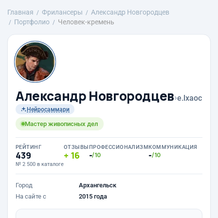
Главная
Фрилансеры
Александр Новгородцев
Портфолио
Человек-кремень
Александр Новгородцев
›
e.lxaoc
Нейросаммари
Мастер живописных дел
РЕЙТИНГ
ОТЗЫВЫ
ПРОФЕССИОНАЛИЗМ
КОММУНИКАЦИЯ
439
16
-
-
/10
/10
№ 2 500 в каталоге
Город
Архангельск
На сайте с
2015 года