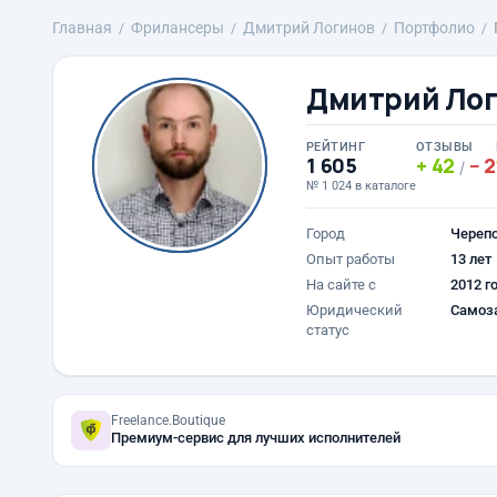
Главная
Фрилансеры
Дмитрий Логинов
Портфолио
Дмитрий Ло
РЕЙТИНГ
ОТЗЫВЫ
1 605
42
2
/
№ 1 024 в каталоге
Город
Череп
Опыт работы
13 лет
На сайте с
2012 г
Юридический
Самоз
статус
Freelance.Boutique
Премиум-сервис для лучших исполнителей