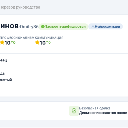
Перевод руководства
гинов
›
Dmitry36
Паспорт верифицирован
Нейросаммари
ПРОФЕССИОНАЛИЗМ
КОММУНИКАЦИЯ
10
10
/10
/10
овец
ода
анятый
Безопасная сделка
Деньги списываются после