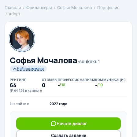
Главная
Фрилансеры
Софья Мочалова
Портфолио
adopt
Софья Мочалова
›
soukoku1
Нейросаммари
РЕЙТИНГ
ОТЗЫВЫ
ПРОФЕССИОНАЛИЗМ
КОММУНИКАЦИЯ
64
0
-
-
/10
/10
№ 64 126 в каталоге
На сайте с
2022 года
Начать диалог
Создать задание