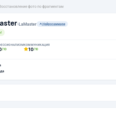
Восстановление фото по фрагментам
aster
›
LaMaster
Нейросаммари
!
ФЕССИОНАЛИЗМ
КОММУНИКАЦИЯ
0
10
/10
/10
а
ода