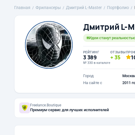
Главная
Фрилансеры
Дмитрий L-Master
Портфолио
Дмитрий L-M
Идеи станут реальностью
РЕЙТИНГ
ОТЗЫВЫ
ПРО
3 389
35
1
№ 330 в каталоге
Город
Москв
На сайте с
2011 г
Freelance.Boutique
Премиум-сервис для лучших исполнителей