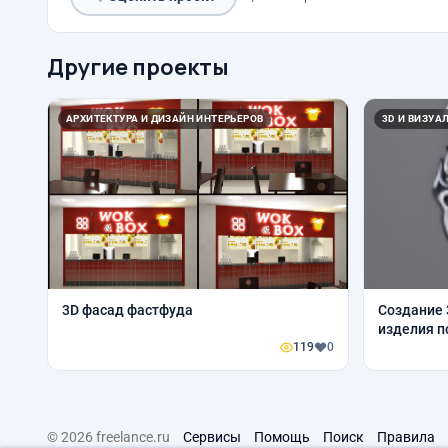
Другие проекты
АРХИТЕКТУРА И ДИЗАЙН ИНТЕРЬЕРОВ
3D И ВИЗУА
3D фасад фастфуда
Создание 
изделия п
119
0
© 2026 freelance.ru
Сервисы
Помощь
Поиск
Правила