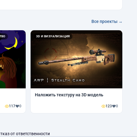
Все проекты →
ТВО
3D И ВИЗУАЛИЗАЦИЯ
Наложить текстуру на 3D модель
117
0
123
0
тказ от ответственности