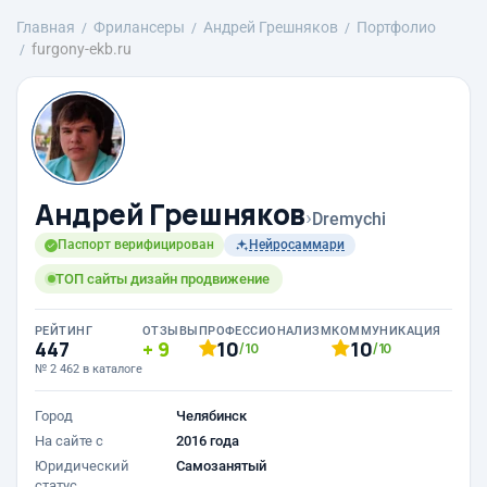
Главная
Фрилансеры
Андрей Грешняков
Портфолио
furgony-ekb.ru
Андрей Грешняков
›
Dremychi
Паспорт верифицирован
Нейросаммари
ТОП сайты дизайн продвижение
РЕЙТИНГ
ОТЗЫВЫ
ПРОФЕССИОНАЛИЗМ
КОММУНИКАЦИЯ
447
9
10
10
/10
/10
№ 2 462 в каталоге
Город
Челябинск
На сайте с
2016 года
Юридический
Самозанятый
статус